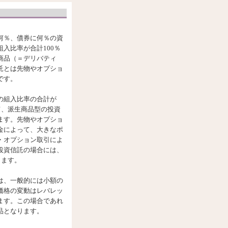
何％、債券に何％の資
入比率が合計100％
商品（＝デリバティ
託とは先物やオプショ
です。
の組入比率の合計が
て、派生商品型の投資
ます。先物やオプショ
金によって、大きなポ
・オプション取引によ
投資信託の場合には、
ります。
は、一般的には小額の
価格の変動はレバレッ
ます。この場合であれ
品となります。