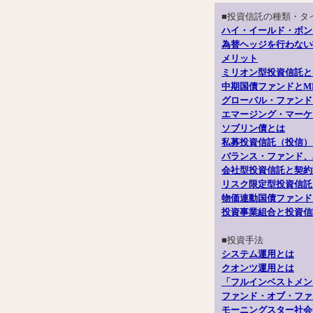
■投資信託の種類・タ
ハイ・イールド・ボン
為替ヘッジを行わない
メリット
ミリオン型投資信託と
中期国債ファンドとM
グローバル・ファンド
エマージング・マーケ
ソブリン債とは
私募投資信託（投信）
バランス・ファンド、
会社型投資信託と契約
リスク限定型投資信託
物価連動国債ファンド
投資事業組合と投資信
■投資手法
システム運用とは
クオンツ運用とは
「フルインベストメン
ファンド・オブ・ファ
モーニングスター社会