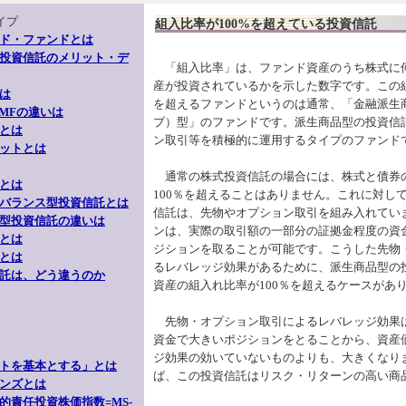
イプ
組入比率が100%を超えている投資信託
ド・ファンドとは
投資信託のメリット・デ
「組入比率」は、ファンド資産のうち株式に
産が投資されているかを示した数字です。この組
は
を超えるファンドというのは通常、「金融派生
MFの違いは
ブ）型」のファンドです。派生商品型の投資信
とは
ン取引等を積極的に運用するタイプのファンド
ットとは
通常の株式投資信託の場合には、株式と債券
とは
100％を超えることはありません。これに対し
バランス型投資信託とは
信託は、先物やオプション取引を組み入れてい
型投資信託の違いは
ンは、実際の取引額の一部分の証拠金程度の資
とは
ジションを取ることが可能です。こうした先物
とは
るレバレッジ効果があるために、派生商品型の
託は、どう違うのか
資産の組入れ比率が100％を超えるケースがあ
先物・オプション取引によるレバレッジ効果
資金で大きいポジションをとることから、資産
ジ効果の効いていないものよりも、大きくなり
トを基本とする」とは
ば、この投資信託はリスク・リターンの高い商
ンズとは
的責任投資株価指数=MS-