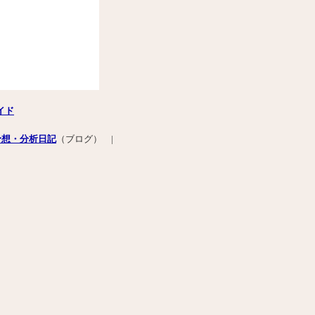
イド
予想・分析日記
（ブログ） |