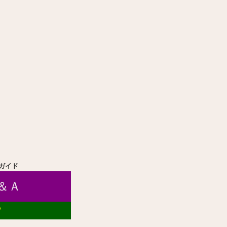
ガイド
＆Ａ
？