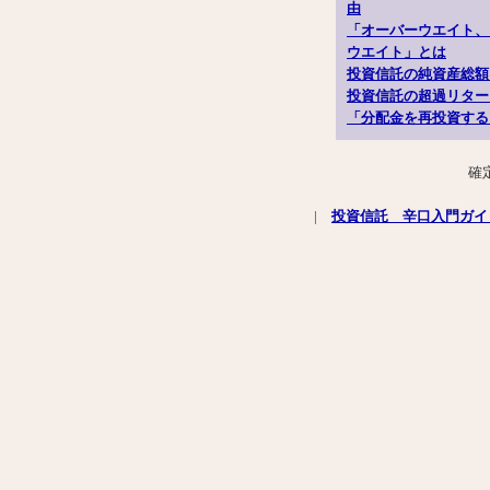
由
「オーバーウエイト、
ウエイト」とは
投資信託の純資産総額
投資信託の超過リター
「分配金を再投資する
確
|
投資信託 辛口入門ガイ