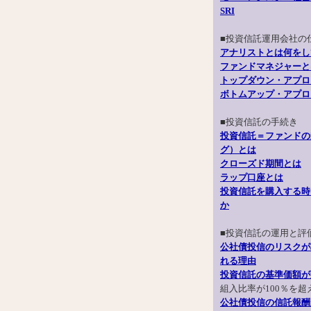
SRI
■投資信託運用会社の
アナリストとは何をし
ファンドマネジャーと
トップダウン・アプロ
ボトムアップ・アプロ
■投資信託の手続き
投資信託＝ファンドの
グ）とは
クローズド期間とは
ラップ口座とは
投資信託を購入する時
か
■投資信託の運用と評
公社債投信のリスクが
れる理由
投資信託の基準価額が
組入比率が100％を
公社債投信の信託報酬