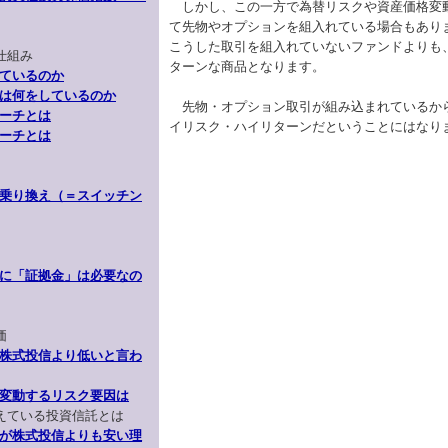
しかし、この一方で為替リスクや資産価格変
て先物やオプションを組入れている場合もあり
こうした取引を組入れていないファンドよりも
仕組み
ターンな商品となります。
ているのか
は何をしているのか
先物・オプション取引が組み込まれているか
ーチとは
イリスク・ハイリターンだということにはなり
ーチとは
乗り換え（＝スイッチン
に「証拠金」は必要なの
価
株式投信より低いと言わ
変動するリスク要因は
超えている投資信託とは
が株式投信よりも安い理