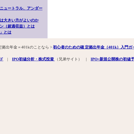
ニュートラル、アンダー
は大きい方がよいのか
ン（超過収益）とは
」とは
定拠出年金＝401kのことなら >
初心者のための確 定拠出年金（401k）入門ガ
ド
|
IPO初値分析・株式投資
（兄弟サイト） |
IPO=新規公開株の初値