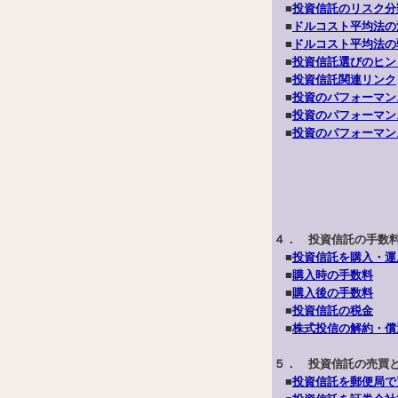
■
投資信託のリスク分
■
ドルコスト平均法の
■
ドルコスト平均法の
■
投資信託選びのヒン
■
投資信託関連リンク
■
投資のパフォーマン
■
投資のパフォーマン
■
投資のパフォーマン
４． 投資信託の手数
■
投資信託を購入・運
■
購入時の手数料
■
購入後の手数料
■
投資信託の税金
■
株式投信の解約・償
５． 投資信託の売買
■
投資信託を郵便局で