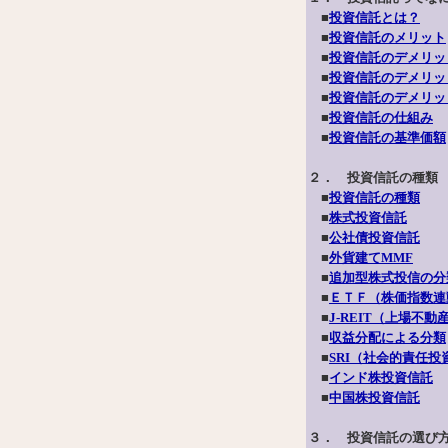
■
投資信託とは？
■
投資信託のメリット
■
投資信託のデメリッ
■
投資信託のデメリッ
■
投資信託のデメリッ
■
投資信託の仕組み
■
投資信託の基準価額
２． 投資信託の種類
■
投資信託の種類
■
株式投資信託
■
公社債投資信託
■
外貨建てMMF
■
追加型株式投信の分
■
ＥＴＦ（株価指数連
■
J-REIT（上場不
■
収益分配による分類
■
SRI（社会的責任投
■
インド株投資信託
■
中国株投資信託
３． 投資信託の選び