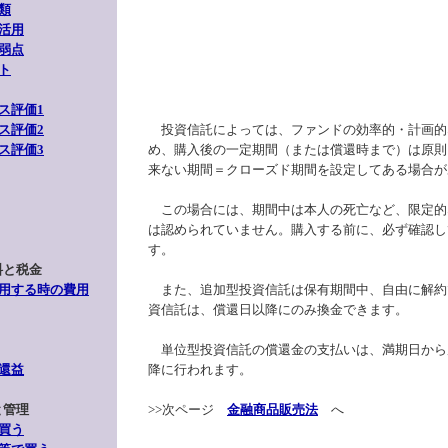
類
活用
弱点
ト
ス評価1
ス評価2
投資信託によっては、ファンドの効率的・計画的
ス評価3
め、購入後の一定期間（または償還時まで）は原則
来ない期間＝クローズド期間を設定してある場合が
この場合には、期間中は本人の死亡など、限定的
は認められていません。購入する前に、必ず確認し
す。
料と税金
用する時の費用
また、追加型投資信託は保有期間中、自由に解約
資信託は、償還日以降にのみ換金できます。
単位型投資信託の償還金の支払いは、満期日から
還益
降に行われます。
と管理
>>次ページ
金融商品販売法
へ
買う