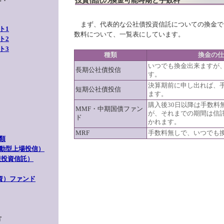
投資信託の換金可能時期と手数料
まず、代表的な公社債投資信託についての換金で
ト1
数料について、一覧表にしています。
ト2
ト3
種類
換金の仕
いつでも換金出来ますが
長期公社債投信
す。
決算期前に申し出れば、
短期公社債投信
ます。
購入後30日以降は手数料
MMF・中期国債ファン
が、それまでの期間は信
ド
かれます。
MRF
手数料無しで、いつでも
類
動型上場投信）
動産投資信託）
資）ファンド
方